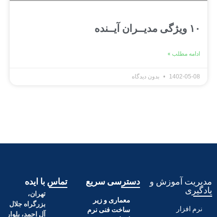
طلب »
140
بدون دیدگاه
آموزش و
دسترسی سریع
تماس با ایده
تهران،
معماری و زیر
بزرگراه جلال
ر
ساخت فنی نرم
آل احمد، بلوار