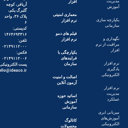
افزار
آریافر، کوچه
گلبرگ یکم،
معماری امنیتی
پلاک ۳۶، واحد
 سازی
نرم افزار
۶
کدپستی:
فیلم های دمو
۱۴۶۴۶۹۳۳۱۶
 و
نرم افزار
تلفن:
از نرم
۰۲۱۴۹۱۱۲۰۰۰
یکپارچگی با
فکس:
فرایندهای
۰۲۱۴۹۱۱۲۰۰۶
ر
سازمان
پست الکترونیکی :
hello@ideaco.ir
یکی
اصالت و امنیت
آزمون آنلاین
ر
اساتید حوزه
آموزش
سازمانی
ابری
ای
کاتالوگ
یکی
محصولات