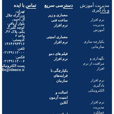
ت آموزش
دسترسی سریع
تماس با ایده
ری
تهران،
معماری و زیر
بزرگراه جلال
آل احمد،
فزار
ساخت فنی
بلوار آریافر،
یت
نرم افزار
کوچه گلبرگ
ش
یکم، پلاک ۳۶،
واحد ۶
معماری امنیتی
کدپستی:
چه سازی
نرم افزار
۱۴۶۴۶۹۳۳۱۶
انی
تلفن:
۰۲۱۴۹۱۱۲۰۰۰
فیلم های دمو
فکس:
ری و
نرم افزار
۰۲۱۴۹۱۱۲۰۰۶
ت از نرم
پست الکترونیکی :
hello@ideaco.ir
یکپارچگی با
فرایندهای
فزار
سازمان
ری
ونیکی
اصالت و
امنیت آزمون
فزار
آنلاین
یت
رد