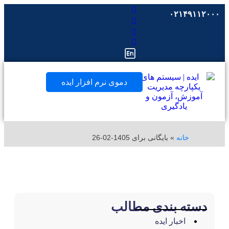
۰۲۱۴۹
دموی نرم افزار ایده
خانه
»
بایگانی برای 1405-02-26
ته بندی مطالب
اخبار ایده