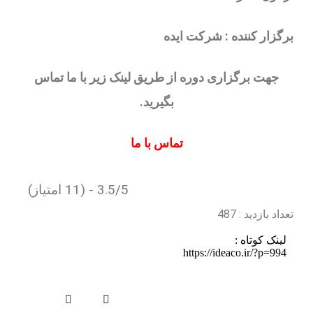
نرم
افزار
فیلم
های
زیر با ما تماس
دمو
نرم
افزار
یکپارچگی
با
فرایندهای
سازمان
(11 امتیاز)
اصالت
و
امنیت
آزمون
آنلاین
اساتید