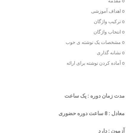
میزبانی
آزمون
آنلاین
سازمانی
هر
آنچه
قبل
از
خرید
باید
بدانید
معماری
و زیر
ساخت
فنی
نرم
افزار
معماری
امنیتی