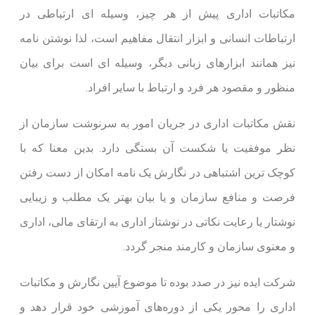
LMS
له ای ارتباطی در
 است، لذا نوشتن نامه
سامانه
فراگیر
له ای است برای بیان
آموزش
افراد.
پرتال
مراکز
 سرنوشت سازمان از
آموزش
. بدین معنا که با
نرم
 امکان از دست رفتن
افزار
آزمون
 یک مطلب و زیبایی
آنلاین
ه ارتقای مالی، اداری
جلسات
آنلاین
اپلیکیشن
یین نگارش و مکاتبات
موبایل
شی خود قرار دهد و