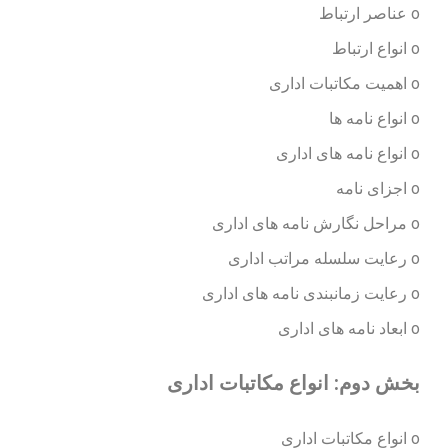
ابزار
انتقال
و
تبدیل
داده
هوش
مصنوعی
یکپارچه
سازی
چند
سازمانی
احراز
هویت
متمرکز
(SSO)
همگام