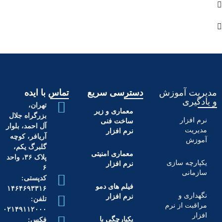
مدیریت آموزش
دسترسی سریع
تماس با ایده
و یادگیری
تهران،
معماری و زیر
بزرگراه جلال
نرم افزار
ساخت فنی
آل احمد، بلوار
مدیریت
نرم افزار
آریافر، کوچه
آموزش
گلبرگ یکم،
معماری امنیتی
پلاک ۳۶، واحد
یکپارچه سازی
نرم افزار
۶
سازمانی
کدپستی:
فیلم های دمو
۱۴۶۴۶۹۳۳۱۶
نگهداری و
نرم افزار
تلفن:
مراقبت از نرم
۰۲۱۴۹۱۱۲۰۰۰
افزار
یکپارچگی با
فکس: