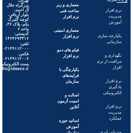
تهران،
معماری و زیر
بزرگراه جلال
آل احمد،
فزار
ساخت فنی
بلوار آریافر،
یت
نرم افزار
کوچه گلبرگ
ش
یکم، پلاک ۳۶،
واحد ۶
معماری امنیتی
کدپستی:
چه سازی
نرم افزار
۱۴۶۴۶۹۳۳۱۶
انی
تلفن:
۰۲۱۴۹۱۱۲۰۰۰
فیلم های دمو
فکس:
ری و
نرم افزار
۰۲۱۴۹۱۱۲۰۰۶
ت از نرم
پست الکترونیکی :
hello@ideaco.ir
یکپارچگی با
فرایندهای
فزار
سازمان
ری
ونیکی
اصالت و
امنیت آزمون
فزار
آنلاین
یت
رد
اساتید حوزه
آموزش
نی ابری
سازمانی